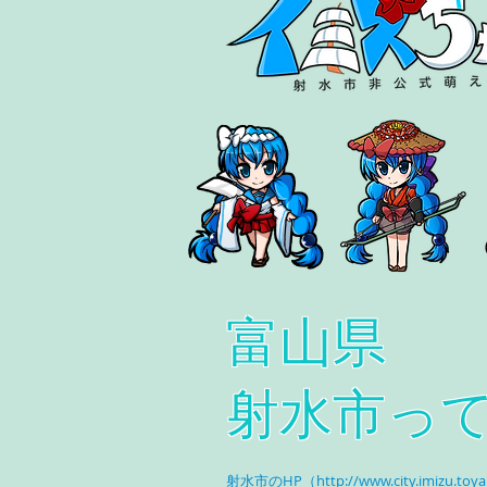
富山県
射水市っ
射水市のHP（
h
ttp://www.city.imizu.toy