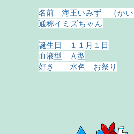
名前 ​海王いみず （か
通称イミズちゃん
誕生日 １１月１日
血液型 Ａ型
​好き 水色 お祭り